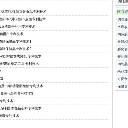
·
调料/
健食用
推荐
火锅底料/保健豆豉食品专利技术
/卤汁料/调味卤汁/点卤专利技术
·
调味油
品/豆渣综合利用专利技术
·
水质改
鱼精蛋白专利技术
烤改良
·
胡麻胶
/磷脂保健品专利技术1
·
食醋/
/磷脂保健品专利技术2
处理专
·
膨化食
/馅饼/馅饼烘烤机 专利技术
·
酱油酿
离器/奶油裱花工具 专利技术
利技术
·
肉制品
术1
·
果品加
术2
·
方便食
合蛋白/蔗糖脂肪酸酯专利技术
·
保健食
醋糟资源化处理专利技术3
品专利技术1
健汤料/固体食品汤料专利技术
调味液专利技术