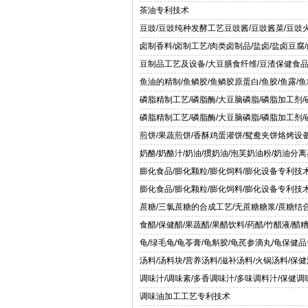
茶油专利技术
豆豉/豆豉纯种发酵工艺豆豉酱/豆豉酱菜/豆豉
卤制香料/卤制工艺/肉类卤制品/盐卤/盐卤豆腐
豆制品工艺及设备/大豆膳食纤维/豆渣保健食
鱼油的精制/鱼鳞胶/鱼鳞胶原蛋白/鱼胶/鱼露/
磷脂精制工艺/磷脂酶/大豆脑磷脂/磷脂加工剂
磷脂精制工艺/磷脂酶/大豆脑磷脂/磷脂加工剂
煎饼/果蔬煎饼/香酥鸡蛋灌饼/鸳鸯夹饼烙烤设备
奶酪/奶酪汁/奶油/掼奶油/泡芙奶油粉/奶油分
膨化食品/膨化颗粒/膨化饲料/膨化设备专利技
膨化食品/膨化颗粒/膨化饲料/膨化设备专利技
蔗糖/三氯蔗糖的合成工艺/无蔗糖糖浆/蔗糖结
食醋/保健醋/果蔬醋/果醋饮料/药醋/竹醋液/
龟/绿毛龟/龟苓膏/龟斛胶/龟芪参滴丸/龟保健
汤料/汤料块/营养汤料/滋补汤料/火锅汤料/保
调味汁/调味素/多香调味汁/多味调料汁/保健
调味油加工工艺专利技术