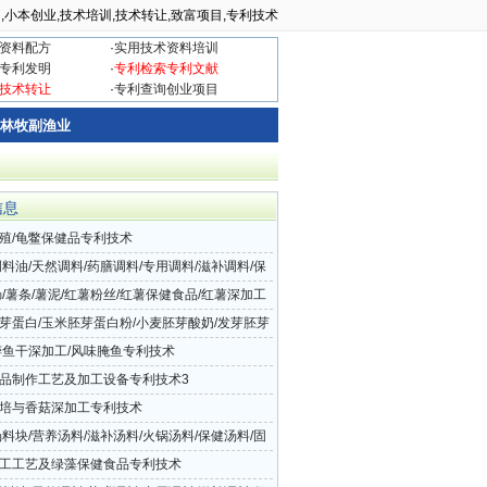
,小本创业,技术培训,技术转让,致富项目,专利技术
资料配方
·
实用技术资料培训
专利发明
·
专利检索专利文献
技术转让
·
专利查询创业项目
林牧副渔业
信息
殖/龟鳖保健品专利技术
调料油/天然调料/药膳调料/专用调料/滋补调料/保
调料/调料器皿专利技术1
肠/薯条/薯泥/红薯粉丝/红薯保健食品/红薯深加工
利技术2
芽蛋白/玉米胚芽蛋白粉/小麦胚芽酸奶/发芽胚芽
芽汁/胚芽营养食品专利技术1
醉鱼干深加工/风味腌鱼专利技术
品制作工艺及加工设备专利技术3
培与香菇深加工专利技术
汤料块/营养汤料/滋补汤料/火锅汤料/保健汤料/固
汤料专利技术
工工艺及绿藻保健食品专利技术