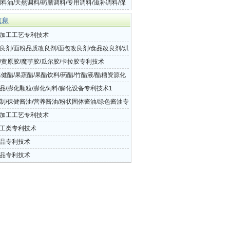
调料油/天然调料/药膳调料/专用调料/滋补调料/保
调料/调料器皿专利技术3
信息
加工工艺专利技术
良剂/面粉品质改良剂/面包改良剂/食品改良剂/烘
剂/陈米改良剂专利技术
/黄原胶/魔芋胶/瓜尔胶/卡拉胶专利技术
保健醋/果蔬醋/果醋饮料/药醋/竹醋液/醋糟资源化
利技术3
品/膨化颗粒/膨化饲料/膨化设备专利技术1
制/保健酱油/营养酱油/粉状固体酱油/绿色酱油专
2
加工工艺专利技术
工类专利技术
品专利技术
品专利技术