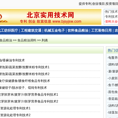
提供专利,创业项目,投资项目
·
热门技术
·
专利技术
·
资料大全
化工纺织医疗
|
工程建筑交通
|
机械五金电子
|
饮料食品粮油
|
工艺装饰日用
|
农
食品粮油
>>
食品粮油调料
>> 列表
热门
·
龟鳖养
油/香麻油专利技术
·
调料/
酵泡菜/蔬菜发酵/发酵米粉专利技术1
健食用
·
薯/薯
酵泡菜/蔬菜发酵/发酵米粉专利技术2
设备专
·
小麦胚
/食疗保健膳食/膳食纤维食品专利技术
米/麦
·
鱼干/
养保健饺子/脱水饺子、馄饨专利技术
·
面包食
发芽胚芽米/麦芽汁/胚芽营养食品专利技术1
·
香菇栽
发芽胚芽米/麦芽汁/胚芽营养食品专利技术2
·
汤料/
醋糟资源化处理专利技术1
体食品
·
绿藻加
醋糟资源化处理专利技术2