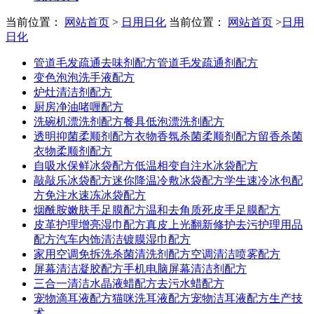
当前位置：
网站首页
>
日用日化
当前位置：
网站首页
>
日用
日化
管道毛发疏通去味剂配方管道毛发疏通剂配方
变色泡泡洗手液配方
炉灶清洁剂配方
厨房净油啫喱配方
洗碗机漂洗剂配方餐具低泡漂洗剂配方
透明抑菌柔顺剂配方衣物香氛杀菌柔顺剂配方留香杀菌
衣物柔顺剂配方
自吸水保鲜冰袋配方低温相变自注水冰袋配方
敲敲乐冰袋配方迷你降温冷敷冰袋配方学生速冷冰包配
方免注水速冻冰袋配方
烟酰胺嫩肤手足膜配方温和去角质死皮手足膜配方
皮革护理增亮湿巾配方真皮上光翻新修护去污护理用品
配方汽车内饰清洁镀膜湿巾配方
家用空调免拆洗杀菌清洗剂配方空调清洁喷雾配方
屏幕清洁凝胶配方手机电脑屏幕清洁剂配方
三合一清洁水晶液蜡配方去污水蜡配方
宠物滴耳液配方猫咪洗耳液配方宠物洁耳液配方生产技
术