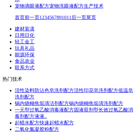
宠物滴眼液配方宠物洗眼液配方生产技术
首页
前一页
1
2
3
4
5
6
7
8
9
10
11
后一页
尾页
建材装潢
日用日化
轻工金工
玩具礼品
能源环保
食品农业
联系方式
热门技术
活性染料防沾色皂洗剂配方活性印花皂洗剂配方低温皂
洗剂配方
锅内烧糊焦垢清洁剂配方锅内烧糊焦垢清洗剂配方
一元型过氧乙酸消毒液配方固液双剂型长效过氧乙酸消
毒剂配方液液..
起蜡水配方快速起蜡水配方
二氧化氯凝胶粉配方